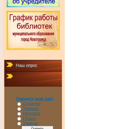
Наш опрос
Оцените мой сайт
Отлично
Хорошо
Неплохо
Плохо
Ужасно