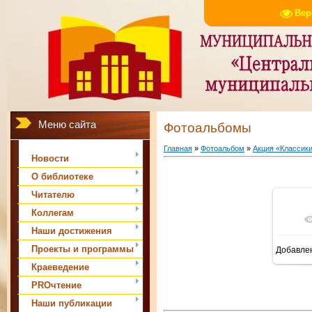
Вер
Меню сайта
Фотоальбомы
Главная
»
Фотоальбом
»
Акция «Классики
Новости
О библиотеке
Читателю
Коллегам
Наши достижения
Проекты и программы
Добавле
Краеведение
PROчтение
Наши публикации