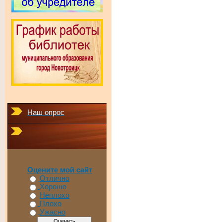
Наш опрос
Оцените мой сайт
Отлично
Хорошо
Неплохо
Плохо
Ужасно