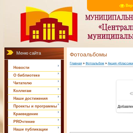
Вер
Меню сайта
Фотоальбомы
Главная
»
Фотоальбом
»
Акция «Классики
Новости
О библиотеке
Читателю
Коллегам
Наши достижения
Проекты и программы
Добавле
Краеведение
PROчтение
Наши публикации