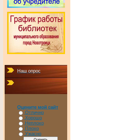
Наш опрос
Оцените мой сайт
Отлично
Хорошо
Неплохо
Плохо
Ужасно