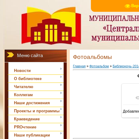
Вер
Меню сайта
Фотоальбомы
Главная
»
Фотоальбом
»
Библионочь-201
Новости
О библиотеке
Читателю
Коллегам
Наши достижения
Проекты и программы
Добавле
1
Краеведение
PROчтение
Наши публикации