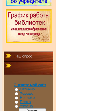
Наш опрос
Оцените мой сайт
Отлично
Хорошо
Неплохо
Плохо
Ужасно