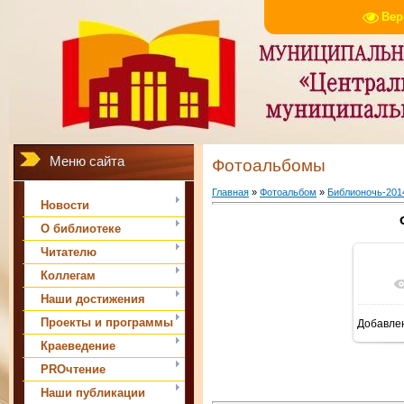
Вер
Меню сайта
Фотоальбомы
Главная
»
Фотоальбом
»
Библионочь-201
Новости
О библиотеке
Читателю
Коллегам
Наши достижения
Проекты и программы
Добавле
1
Краеведение
PROчтение
Наши публикации