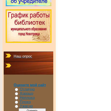
Наш опрос
Оцените мой сайт
Отлично
Хорошо
Неплохо
Плохо
Ужасно