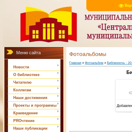
Вер
Меню сайта
Фотоальбомы
Главная
»
Фотоальбом
»
Библионочь - 20
Новости
Би
О библиотеке
Читателю
Коллегам
В 
Наши достижения
Проекты и программы
Добавле
Краеведение
PROчтение
Наши публикации