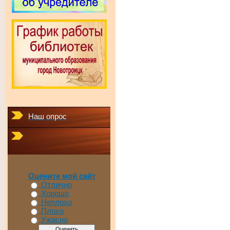
Наш опрос
Оцените мой сайт
Отлично
Хорошо
Неплохо
Плохо
Ужасно