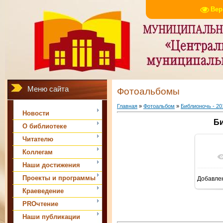
Вер
Меню сайта
Фотоальбомы
Главная
»
Фотоальбом
»
Библионочь - 20
Новости
Би
О библиотеке
Читателю
Коллегам
Наши достижения
Проекты и программы
Добавле
Краеведение
PROчтение
Наши публикации