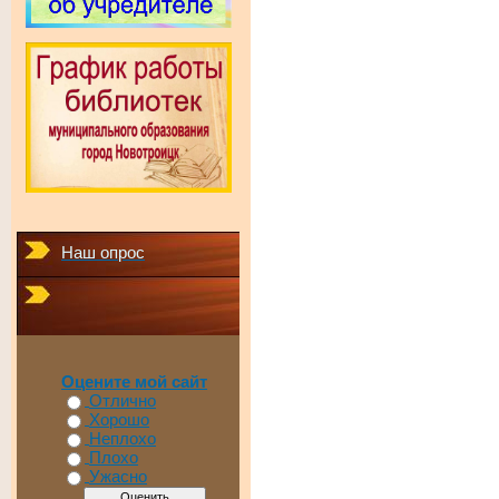
Наш опрос
Оцените мой сайт
Отлично
Хорошо
Неплохо
Плохо
Ужасно