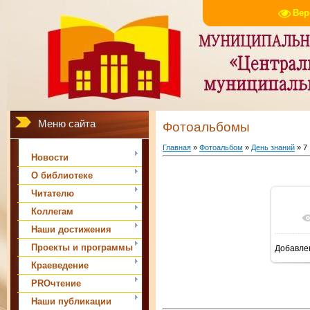
Вер
Меню сайта
Фотоальбомы
Главная
»
Фотоальбом
»
День знаний
» 7
Новости
О библиотеке
Читателю
Коллегам
В 
Наши достижения
Проекты и программы
Добавле
Краеведение
PROчтение
Наши публикации