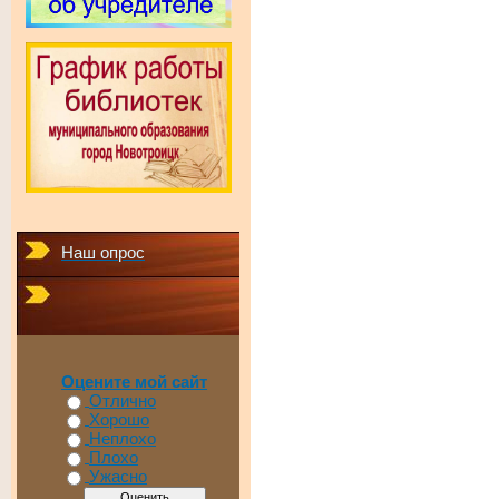
Наш опрос
Оцените мой сайт
Отлично
Хорошо
Неплохо
Плохо
Ужасно