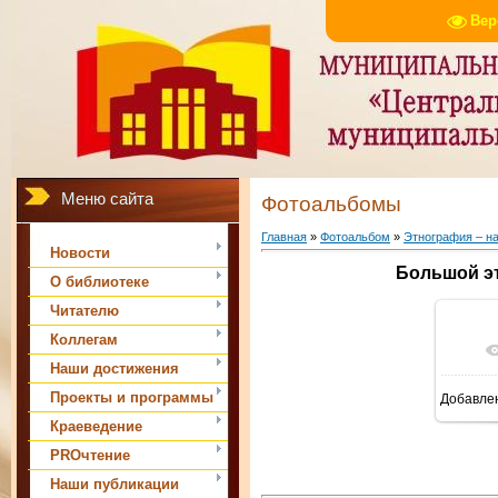
Вер
Меню сайта
Фотоальбомы
Главная
»
Фотоальбом
»
Этнография – на
Новости
Большой э
О библиотеке
Читателю
Коллегам
Наши достижения
Проекты и программы
Добавле
Краеведение
PROчтение
Наши публикации