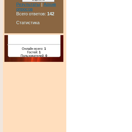
Результаты
|
Архив
опросов
Всего ответов:
142
Статистика
Онлайн всего:
1
Гостей:
1
Пользователей:
0