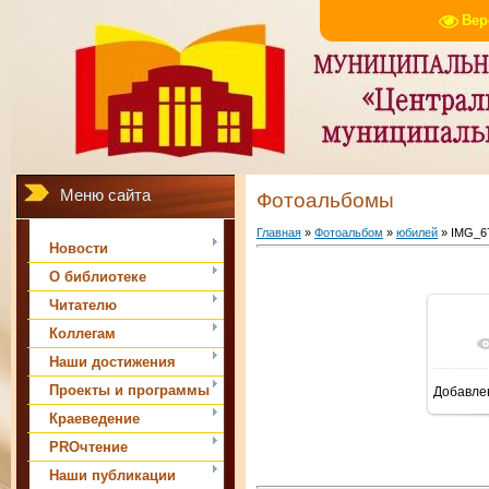
Вер
Меню сайта
Фотоальбомы
Главная
»
Фотоальбом
»
юбилей
» IMG_6
Новости
О библиотеке
Читателю
Коллегам
Наши достижения
Проекты и программы
Добавле
Краеведение
PROчтение
Наши публикации