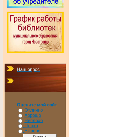
Наш опрос
Оцените мой сайт
Отлично
Хорошо
Неплохо
Плохо
Ужасно