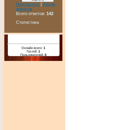
Результаты
|
Архив
опросов
Всего ответов:
142
Статистика
Онлайн всего:
1
Гостей:
1
Пользователей:
0