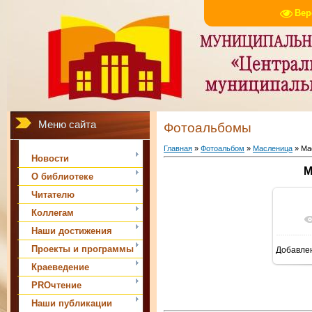
Вер
Меню сайта
Фотоальбомы
Главная
»
Фотоальбом
»
Масленица
» Ма
Новости
М
О библиотеке
Читателю
Коллегам
Наши достижения
Проекты и программы
Добавле
Краеведение
PROчтение
Наши публикации