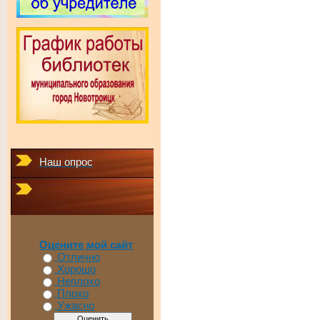
Наш опрос
Оцените мой сайт
Отлично
Хорошо
Неплохо
Плохо
Ужасно