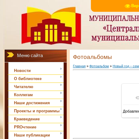
Вер
Меню сайта
Фотоальбомы
Главная
»
Фотоальбом
»
Новый год – се
Новости
О библиотеке
Читателю
Коллегам
Наши достижения
Проекты и программы
Добавле
Краеведение
PROчтение
Наши публикации