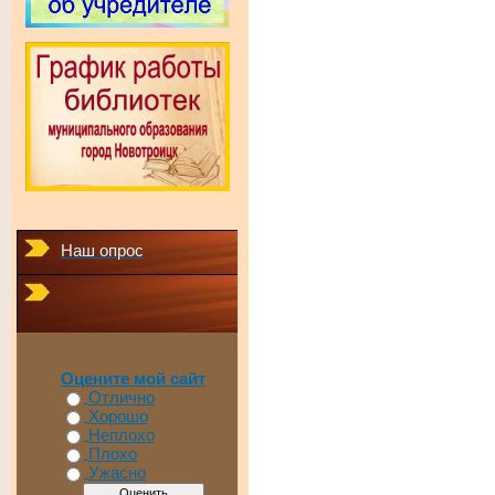
Наш опрос
Оцените мой сайт
Отлично
Хорошо
Неплохо
Плохо
Ужасно