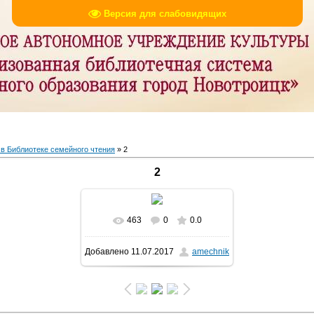
Версия для слабовидящих
в Библиотеке семейного чтения
» 2
2
463
0
0.0
В реальном размере
768x986
Добавлено
11.07.2017
amechnik
/ 179.8Kb