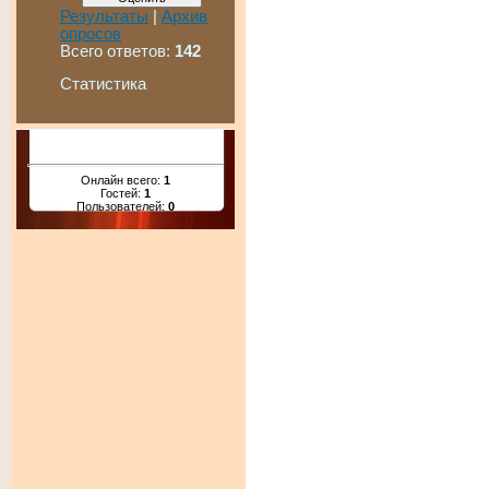
Результаты
|
Архив
опросов
Всего ответов:
142
Статистика
Онлайн всего:
1
Гостей:
1
Пользователей:
0