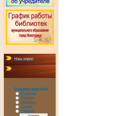
Наш опрос
Оцените мой сайт
Отлично
Хорошо
Неплохо
Плохо
Ужасно