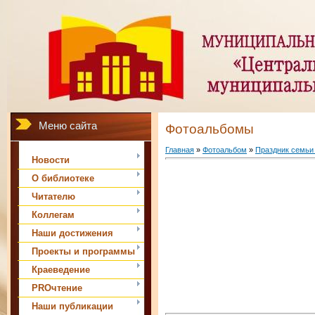
Меню сайта
Фотоальбомы
Главная
»
Фотоальбом
»
Праздник семьи 
Новости
О библиотеке
Читателю
Коллегам
Наши достижения
Проекты и программы
Краеведение
PROчтение
Наши публикации