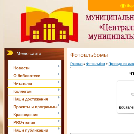
Вер
Меню сайта
Фотоальбомы
Главная
»
Фотоальбом
»
Проведение лите
Новости
ч
О библиотеке
Читателю
Коллегам
Наши достижения
Проекты и программы
Добавле
Краеведение
PROчтение
Наши публикации