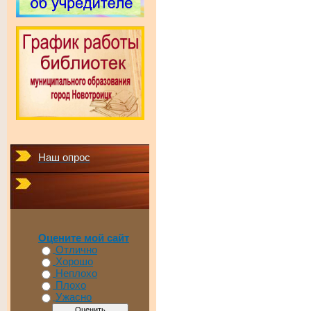
Наш опрос
Оцените мой сайт
Отлично
Хорошо
Неплохо
Плохо
Ужасно