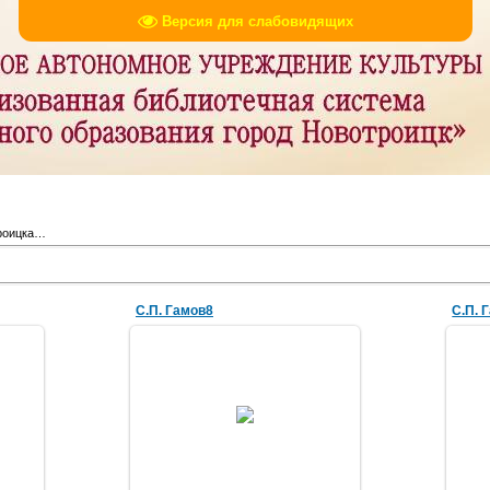
Версия для слабовидящих
роицка…
С.П. Гамов8
С.П. 
17.04.2017
amechnik