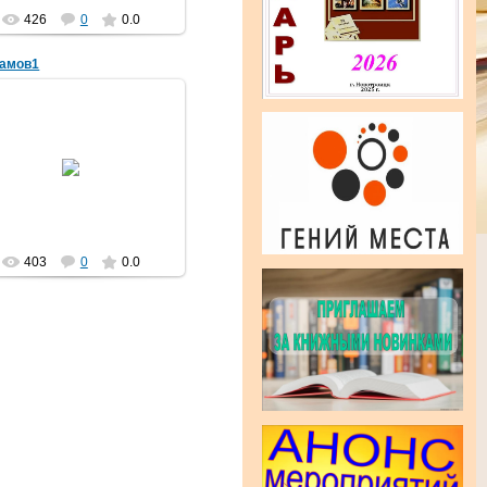
426
0
0.0
Гамов1
17.04.2017
amechnik
403
0
0.0