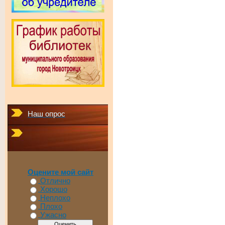
Наш опрос
Оцените мой сайт
Отлично
Хорошо
Неплохо
Плохо
Ужасно