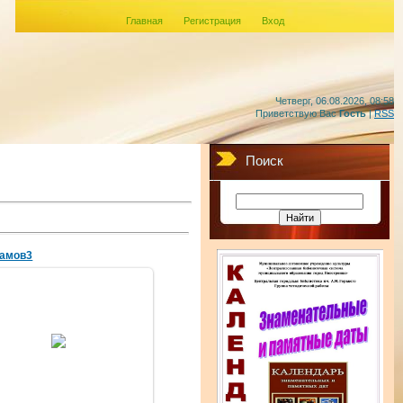
Главная
Регистрация
Вход
Четверг, 06.08.2026, 08:58
Приветствую Вас
Гость
|
RSS
Поиск
Гамов3
17.04.2017
amechnik