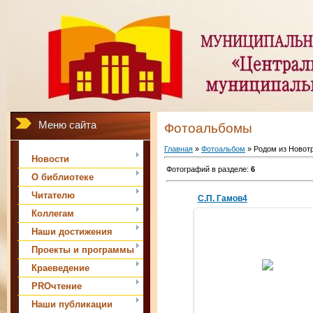
Меню сайта
Фотоальбомы
Главная
»
Фотоальбом
» Родом из Новот
Новости
Фотографий в разделе
:
6
О библиотеке
Читателю
С.П. Гамов4
Коллегам
Наши достижения
Проекты и программы
17.04.2017
Краеведение
amechnik
PROчтение
Наши публикации