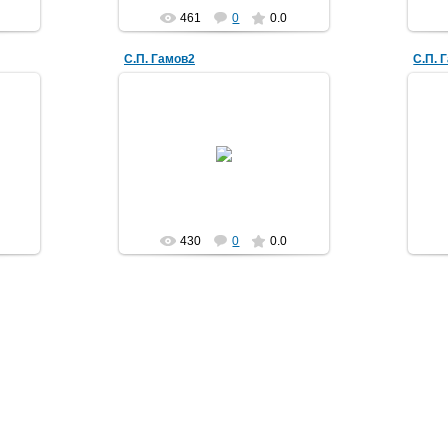
461
0
0.0
С.П. Гамов2
С.П. 
17.04.2017
amechnik
430
0
0.0