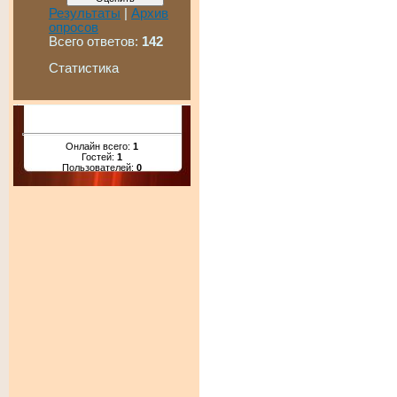
Результаты
|
Архив
опросов
Всего ответов:
142
Статистика
Онлайн всего:
1
Гостей:
1
Пользователей:
0