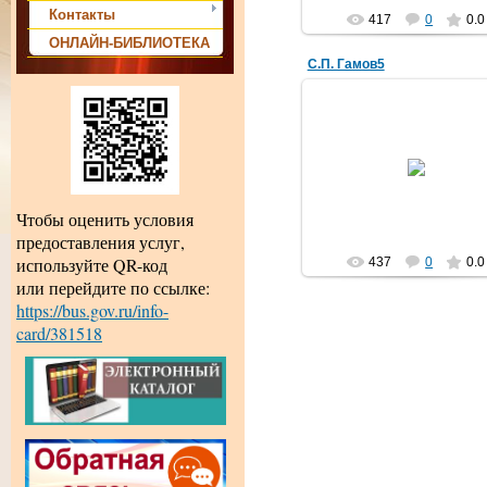
Контакты
417
0
0.0
ОНЛАЙН-БИБЛИОТЕКА
С.П. Гамов5
17.04.2017
amechnik
Чтобы оценить условия
предоставления услуг,
используйте QR-код
437
0
0.0
или перейдите по ссылке:
https://bus.gov.ru/info-
card/381518