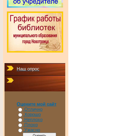
Наш опрос
Оцените мой сайт
Отлично
Хорошо
Неплохо
Плохо
Ужасно