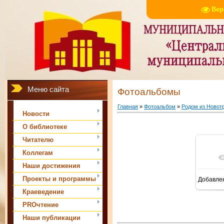
Вер
Меню сайта
Фотоальбомы
Главная
»
Фотоальбом
»
Родом из Новот
Новости
О библиотеке
Читателю
Коллегам
Наши достижения
Проекты и программы
Добавле
Краеведение
PROчтение
Наши публикации