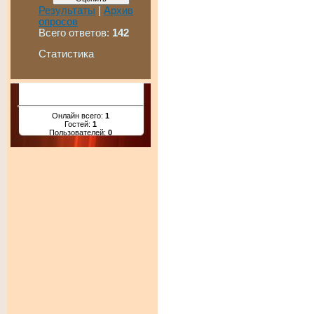
Результаты
|
Архив
опросов
Всего ответов:
142
Статистика
Онлайн всего:
1
Гостей:
1
Пользователей:
0