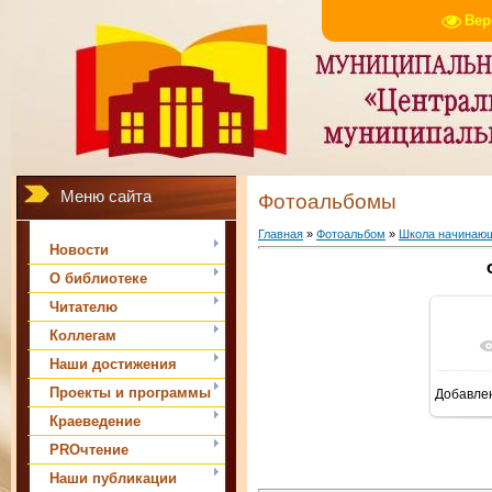
Вер
Меню сайта
Фотоальбомы
Главная
»
Фотоальбом
»
Школа начинающ
Новости
О библиотеке
Читателю
Коллегам
В 
Наши достижения
Проекты и программы
Добавле
Краеведение
PROчтение
Наши публикации