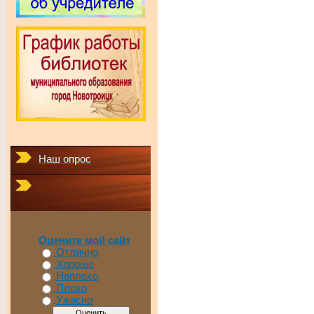
Наш опрос
Оцените мой сайт
Отлично
Хорошо
Неплохо
Плохо
Ужасно