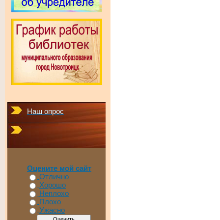
Наш опрос
Оцените мой сайт
Отлично
Хорошо
Неплохо
Плохо
Ужасно