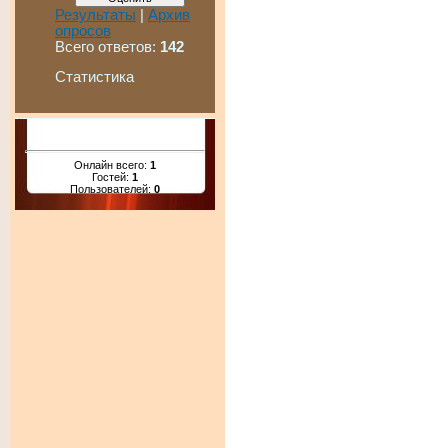
Результаты
|
Архив
опросов
Всего ответов:
142
Статистика
Онлайн всего:
1
Гостей:
1
Пользователей:
0