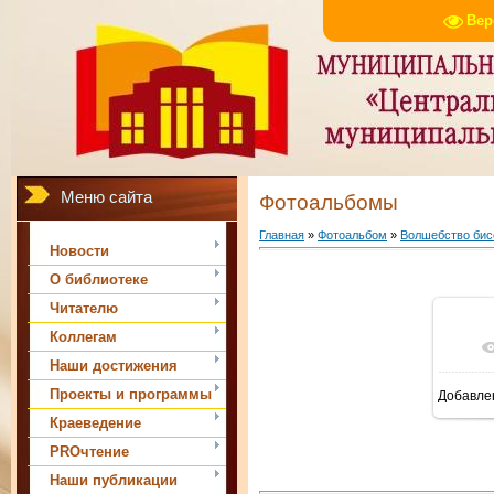
Вер
Меню сайта
Фотоальбомы
Главная
»
Фотоальбом
»
Волшебство бис
Новости
О библиотеке
Читателю
Коллегам
В 
Наши достижения
Проекты и программы
Добавле
Краеведение
PROчтение
Наши публикации