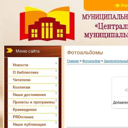
Вер
Меню сайта
Фотоальбомы
Главная
»
Фотоальбом
»
Заключительный 
Новости
О библиотеке
Читателю
Коллегам
Наши достижения
Проекты и программы
Добавле
Краеведение
PROчтение
Наши публикации