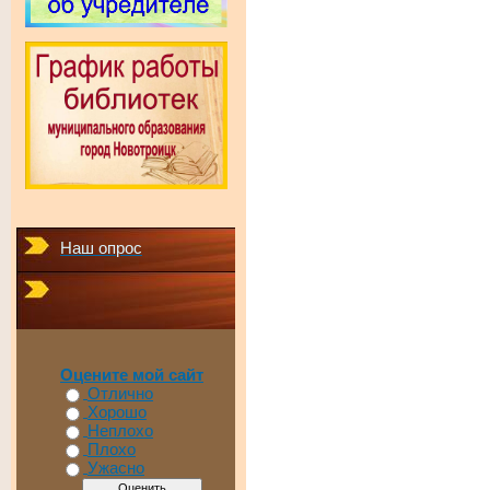
Наш опрос
Оцените мой сайт
Отлично
Хорошо
Неплохо
Плохо
Ужасно