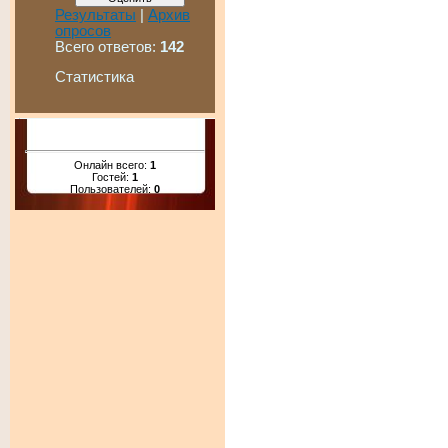
Результаты
|
Архив
опросов
Всего ответов:
142
Статистика
Онлайн всего:
1
Гостей:
1
Пользователей:
0