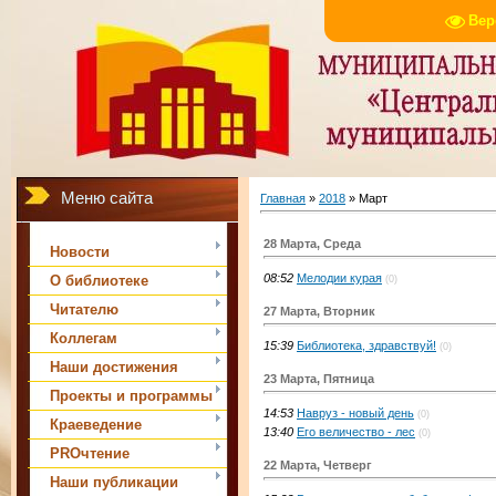
Вер
Меню сайта
Главная
»
2018
»
Март
28 Марта, Среда
Новости
08:52
Мелодии курая
О библиотеке
(0)
Читателю
27 Марта, Вторник
Коллегам
15:39
Библиотека, здравствуй!
(0)
Наши достижения
23 Марта, Пятница
Проекты и программы
14:53
Навруз - новый день
(0)
Краеведение
13:40
Его величество - лес
(0)
PROчтение
22 Марта, Четверг
Наши публикации