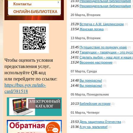
15:33
Рекомендательная библиография
(
Контакты
14:25
Рекомендательная библиография
(
ОНЛАЙН-БИБЛИОТЕКА
20 Марта, Вторник
15:29
Встреча с А.М. Цирлинсоном
(0)
13:54
Женская логика
(0)
13 Марта, Вторник
15:45
Путешествие по родному краю
(0)
14:43
Тарарушки – тарарушки – это рус
14:01
Сделать выбор – наш долг и наше 
Чтобы оценить условия
13:24
Весеннее настроение
(0)
предоставления услуг,
используйте QR-код
07 Марта, Среда
или перейдите по ссылке:
14:48
Вы прекрасны!
(0)
https://bus.gov.ru/info-
14:46
Вы прекрасны!
(0)
card/381518
05 Марта, Понедельник
10:13
Библейские истории
(0)
01 Марта, Четверг
15:53
День защитника Отечества
(0)
15:36
А ну-ка, мальчики!
(0)