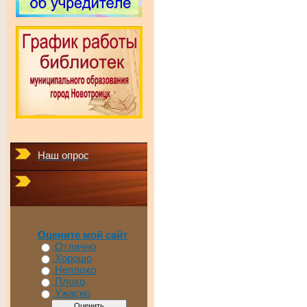
Наш опрос
Оцените мой сайт
Отлично
Хорошо
Неплохо
Плохо
Ужасно