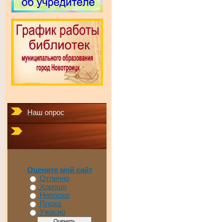
Наш опрос
Оцените мой сайт
Отлично
Хорошо
Неплохо
Плохо
Ужасно