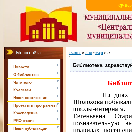
Вер
Меню сайта
Главная
»
2018
»
Март
»
27
Библиотека, здравствуй
Новости
О библиотеке
Библиот
Читателю
Коллегам
На днях в сте
Наши достижения
Шолохова побывали
Проекты и программы
школы-интернат
Краеведение
Евгеньевна Стар
PROчтение
познавательную э
Наши публикации
правилах посещени