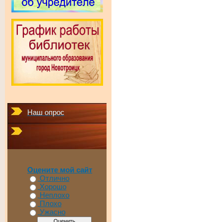
Наш опрос
Оцените мой сайт
Отлично
Хорошо
Неплохо
Плохо
Ужасно