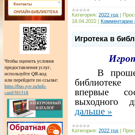
Контакты
ОНЛАЙН-БИБЛИОТЕКА
Категория:
2022 год
|
Прос
18.04.2022
|
Комментарии 
Игротека в биб
Игрот
Чтобы оценить условия
предоставления услуг,
В проше
используйте QR-код
библиотеке
или перейдите по ссылке:
https://bus.gov.ru/info-
впервые сос
card/381518
выходного 
дальше »
Категория:
2022 год
|
Прос