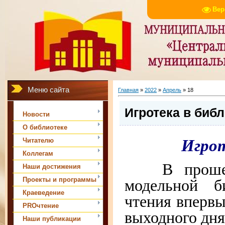
Вер
Меню сайта
Главная
»
2022
»
Апрель
»
18
Игротека в биб
Новости
О библиотеке
Игрот
Читателю
Коллегам
В проше
Наши достижения
модельной б
Проекты и программы
Краеведение
чтения впервы
PROчтение
выходного дн
Наши публикации