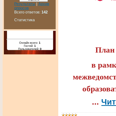
Результаты
|
Архив
опросов
Всего ответов:
142
Статистика
Онлайн всего:
1
План
Гостей:
1
Пользователей:
0
в рам
межведомст
образова
...
Чит