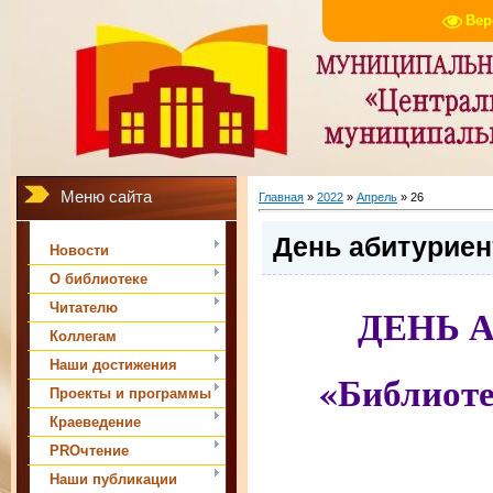
Вер
Меню сайта
Главная
»
2022
»
Апрель
»
26
День абитуриен
Новости
О библиотеке
Читателю
ДЕНЬ 
Коллегам
Наши достижения
«Библиоте
Проекты и программы
Краеведение
PROчтение
Наши публикации