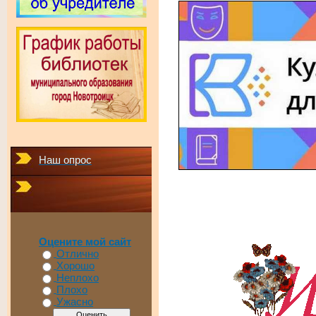
Наш опрос
Оцените мой сайт
Отлично
Хорошо
Неплохо
Плохо
Ужасно