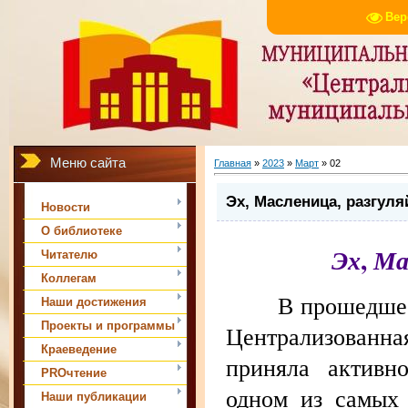
Вер
Меню сайта
Главная
»
2023
»
Март
»
02
Эх, Масленица, разгуля
Новости
О библиотеке
,
Эх
Ма
Читателю
Коллегам
В прошедшее во
Наши достижения
Проекты и программы
Централизованн
Краеведение
приняла активн
PROчтение
одном из самых 
Наши публикации