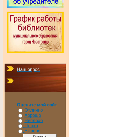
Наш опрос
Оцените мой сайт
Отлично
Хорошо
Неплохо
Плохо
Ужасно