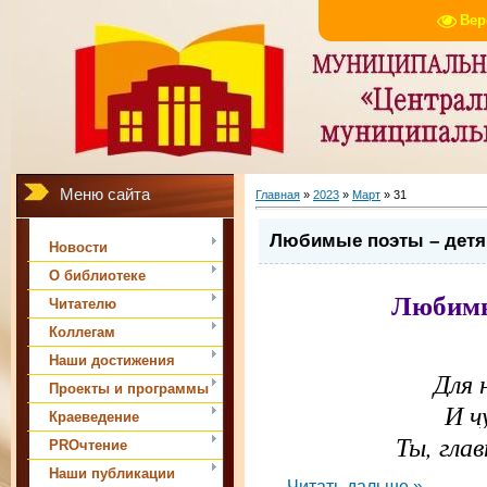
Вер
Меню сайта
Главная
»
2023
»
Март
»
31
Любимые поэты – дет
Новости
О библиотеке
Любимы
Читателю
Коллегам
Наши достижения
Для 
Проекты и программы
И ч
Краеведение
Ты, глав
PROчтение
Наши публикации
...
Читать дальше »