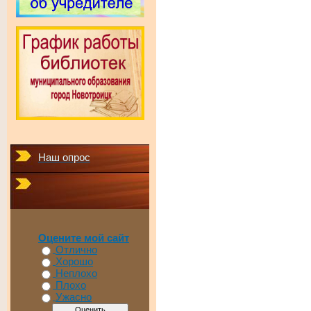
Наш опрос
Оцените мой сайт
Отлично
Хорошо
Неплохо
Плохо
Ужасно