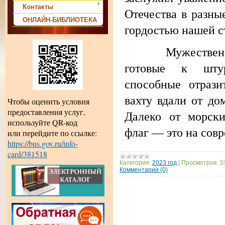
Контакты
Отечества в разны
ОНЛАЙН-БИБЛИОТЕКА
гордостью наше
Мужественные 
готовые к штур
способные отрази
вахту вдали от до
Чтобы оценить условия
предоставления услуг,
Далеко от морски
используйте QR-код
флаг — это на со
или перейдите по ссылке:
https://bus.gov.ru/info-
card/381518
Категория:
2023 год
|
Просмотров:
3
Комментарии (0)