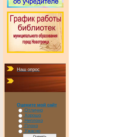
Наш опрос
Оцените мой сайт
Отлично
Хорошо
Неплохо
Плохо
Ужасно