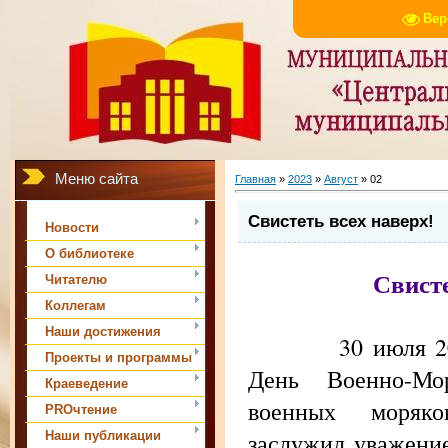
Вер
Меню сайта
Главная
»
2023
»
Август
»
02
Свистеть всех наверх!
Новости
О библиотеке
Свисте
Читателю
Коллегам
Наши достижения
30 июля 2023го
Проекты и программы
День Военно-Мо
Краеведение
военных моряко
PROчтение
заслужил уважение
Наши публикации