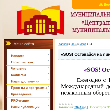
Вер
Меню сайта
Главная
»
2024
»
Март
»
04
«SOS! Оставайся на ли
Новости
О библиотеке
«
SOS
! О
Читателю
Коллегам
жегодно с 
Е
Наши достижения
Международный де
Проекты и программы
незаконным оборот
Краеведение
PROчтение
Наши публикации
Категория:
2024 год
|
Просмотров:
3