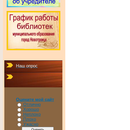
Наш опрос
Оцените мой сайт
Отлично
Хорошо
Неплохо
Плохо
Ужасно