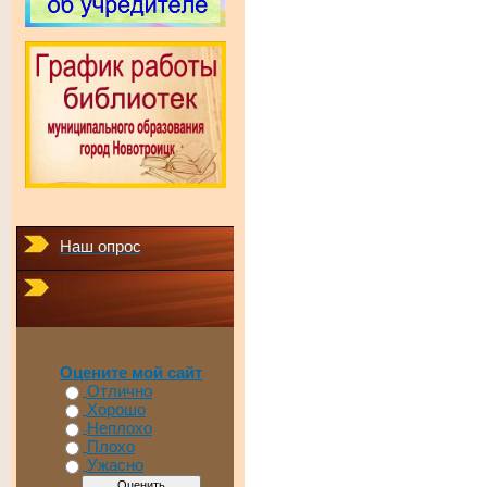
Наш опрос
Оцените мой сайт
Отлично
Хорошо
Неплохо
Плохо
Ужасно