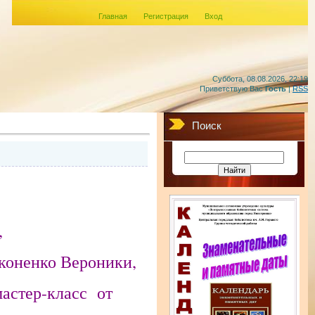
Главная
Регистрация
Вход
Суббота, 08.08.2026, 22:19
Приветствую Вас
Гость
|
RSS
Поиск
»,
коненко Вероники,
астер-класс от