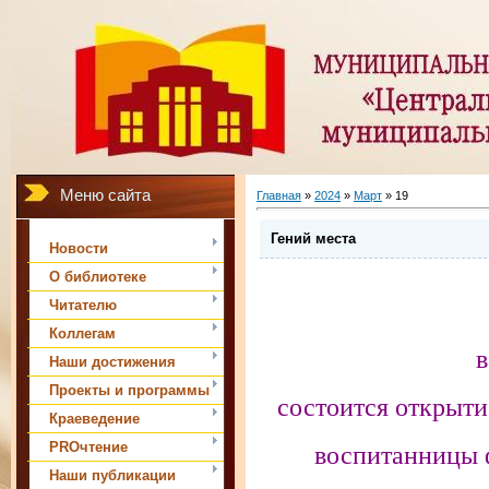
Меню сайта
Главная
»
2024
»
Март
»
19
Гений места
Новости
О библиотеке
Читателю
Коллегам
в
Наши достижения
Проекты и программы
состоится открыт
Краеведение
воспитанницы 
PROчтение
Наши публикации