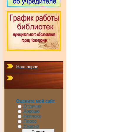
Наш опрос
Оцените мой сайт
Отлично
Хорошо
Неплохо
Плохо
Ужасно