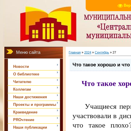
Вер
Меню сайта
Главная
»
2024
»
Сентябрь
»
27
Что такое хорошо и что
Новости
О библиотеке
Что такое хор
Читателю
Коллегам
Наши достижения
Учащиеся первы
Проекты и программы
Краеведение
участвовали в дис
PROчтение
что такое плохо
Наши публикации