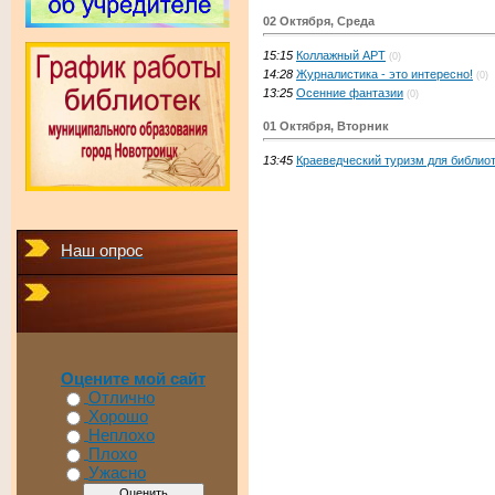
02 Октября, Среда
15:15
Коллажный АРТ
(0)
14:28
Журналистика - это интересно!
(0)
13:25
Осенние фантазии
(0)
01 Октября, Вторник
13:45
Краеведческий туризм для библио
Наш опрос
Оцените мой сайт
Отлично
Хорошо
Неплохо
Плохо
Ужасно