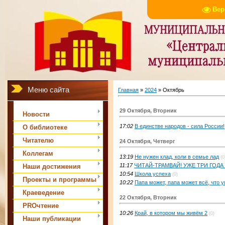
Вер
Меню сайта
Главная
»
2024
»
Октябрь
29 Октября, Вторник
Новости
17:02
В единстве народов - сила России!
О библиотеке
Читателю
24 Октября, Четверг
Коллегам
13:19
Не нужен клад, коли в семье лад
(0
11:17
ЧИТАЙ-ТРАМВАЙ! УЖЕ ТРИ ГОДА 
Наши достижения
10:54
Школа успеха
(0)
Проекты и программы
10:22
Папа может, папа может всё, что у
Краеведение
22 Октября, Вторник
PROчтение
10:26
Край, в котором мы живём 2
(0)
Наши публикации