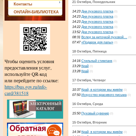
21 Октября, Понедельник
Контакты
14:23
Дни пухового платка
ОНЛАЙН-БИБЛИОТЕКА
(0)
14:23
Дни пухового платка
(0)
14:23
Дни пухового платка
(0)
14:22
Дни пухового платка
(0)
13:52
Дни пухового платка
(0)
08:31
Вслед за ниточкой пуховой....
(0)
07:47
«Подарок для папы»
(0)
18 Октября, Пятница
Чтобы оценить условия
14:16
Стильный стимпанк
(0)
13:29
Край
предоставления услуг,
(0)
13:28
Край
(0)
используйте QR-код
или перейдите по ссылке:
17 Октября, Четверг
https://bus.gov.ru/info-
10:37
Край, в котором мы живём
(0)
card/381518
07:50
Искусство красивого письма
(0)
16 Октября, Среда
15:50
Пуховый сувенир
(0)
15 Октября, Вторник
14:34
Край, в котором мы живём
(0)