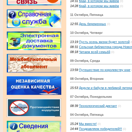
14:31
Край, в котором мы живём
(0)
14:28
Край, в котором мы живём
(0)
11 Октября, Пятница
12:55
День беременных
(0)
10 Октября, Четверг
13:19
Пусть осень жизни будет золотой
(
08:31
Сельская библиотека города Ново
08:18
Читаем всей семьёй
(0)
09 Октября, Среда
13:59
Путешествие по королевству книг
08 Октября, Вторник
15:53
Дедули и бабули в любимой литер
07 Октября, Понедельник
08:39
Технологический диктант
(0)
04 Октября, Пятница
15:24
Мы вместе!
(0)
14:44
Поздравляем победителей!!!
(0)