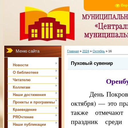
Вер
Меню сайта
Главная
»
2024
»
Октябрь
»
16
Пуховый сувенир
Новости
О библиотеке
Оренб
Читателю
Коллегам
День Покрова п
Наши достижения
октября) — это пр
Проекты и программы
Краеведение
также отмечают
PROчтение
праздник среди 
Наши публикации