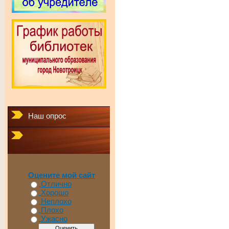
Наш опрос
Оцените мой сайт
Отлично
Хорошо
Неплохо
Плохо
Ужасно