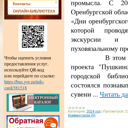
промысла. С 2
Контакты
Оренбургской обла
ОНЛАЙН-БИБЛИОТЕКА
«Дни оренбургског
которой провод
экскурсии и в
пуховязальному пр
В этом году, 
Чтобы оценить условия
предоставления услуг,
проекта "Пушкинс
используйте QR-код
городской библи
или перейдите по ссылке:
https://bus.gov.ru/info-
состоялся познава
card/381518
сувени
...
Читать д
Категория:
2024 год
|
Просмотров:
2
Комментарии (0)