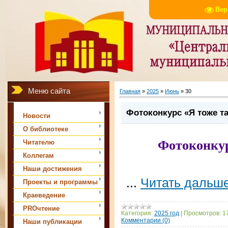
Вер
Меню сайта
Главная
»
2025
»
Июнь
»
30
Фотоконкурс «Я тоже та
Новости
О библиотеке
Фотоконку
Читателю
Коллегам
Наши достижения
...
Читать дальше
Проекты и программы
Краеведение
PROчтение
Категория:
2025 год
|
Просмотров:
1
Комментарии (0)
Наши публикации