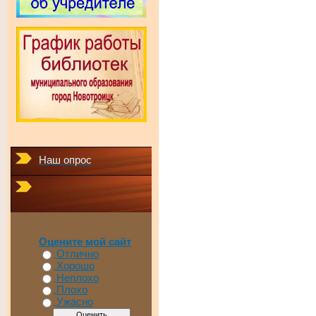
Наш опрос
Оцените мой сайт
Отлично
Хорошо
Неплохо
Плохо
Ужасно