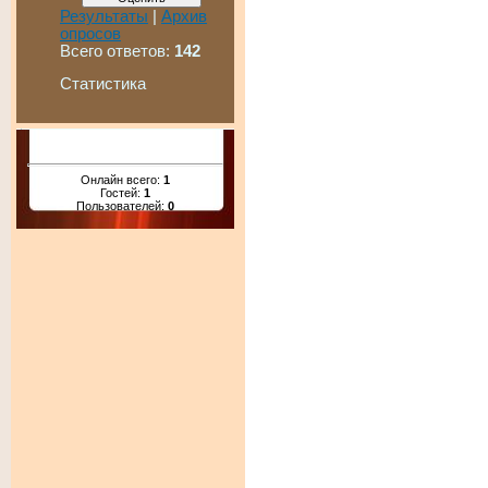
Результаты
|
Архив
опросов
Всего ответов:
142
Статистика
Онлайн всего:
1
Гостей:
1
Пользователей:
0