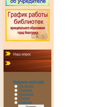
Наш опрос
Оцените мой сайт
Отлично
Хорошо
Неплохо
Плохо
Ужасно