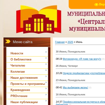
Вер
Меню сайта
Главная
»
2025
»
Июнь
30 Июня, Понедельник
Новости
08:19
Фотоконкурс «Я тоже так могу!»
О библиотеке
(0)
Читателю
26 Июня, Четверг
Коллегам
10:26
Неделя профилактики употреблени
Наши достижения
23 Июня, Понедельник
Проекты и программы
08:41
Мы выбираем жизнь!
(0)
Краеведение
16 Июня, Понедельник
PROчтение
Наши публикации
14:37
Профессиональная встреча в обла
библиотек
(0)