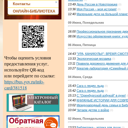
Контакты
13:49
День России в Новотроицке
(0)
13:36
Моя Россия – моя история!
(0)
ОНЛАЙН-БИБЛИОТЕКА
12:40
Маленькие дети на большой плане
09 Июня, Понедельник
16:00
Профессиональное признание дире
08:06
Искусство оформления книги: худ
06 Июня, Пятница
14:43
"УРА, КАНИКУЛЫ!": ВРЕМЯ СМО
Чтобы оценить условия
13:33
Экологическая мозаика
(0)
предоставления услуг,
13:11
Правила дорожного движения для 
10:27
Креатив-лаборатория «Семейный 
используйте QR-код
или перейдите по ссылке:
04 Июня, Среда
https://bus.gov.ru/info-
15:43
Сага о людях льда
(0)
card/381518
15:42
Сага о людях льда
(0)
15:13
С "Оренбургской азбукой" в руке!
(
14:40
КНИЖНЫЕ ИСТОРИИ ДЛЯ СОВРЕ
13:02
Международный день семьи в Библ
10:04
Читаем детям о войне
(0)
02 Июня, Понедельник
13:53
Библиотека - аптека для души
(0)