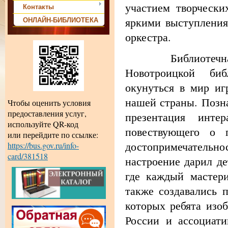
участием творчески
Контакты
яркими выступления
ОНЛАЙН-БИБЛИОТЕКА
оркестра.
Библиотечная акц
Новотроицкой биб
окунуться в мир иг
нашей страны. Позна
Чтобы оценить условия
предоставления услуг,
презентация инте
используйте QR-код
повествующего о п
или перейдите по ссылке:
достопримечательн
https://bus.gov.ru/info-
card/381518
настроение дарил де
где каждый мастери
также создавались 
которых ребята изо
России и ассоциати