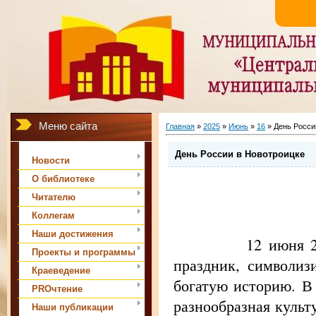
Меню сайта
Главная
»
2025
»
Июнь
»
16
» День Росси
День России в Новотроицке
Новости
О библиотеке
Читателю
Коллегам
Наши достижения
12 июня 20
Проекты и программы
праздник, символиз
Краеведение
богатую историю. В 
PROчтение
разнообразная культ
Наши публикации