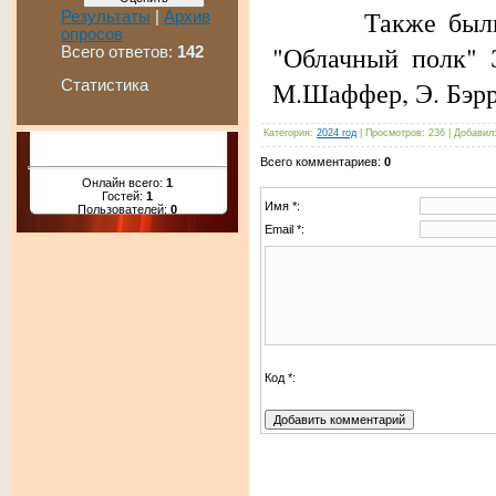
Также были пред
Результаты
|
Архив
опросов
"Облачный полк" 
Всего ответов:
142
М.Шаффер, Э. Бэрр
Статистика
Категория
:
2024 год
|
Просмотров
:
236
|
Добавил
Всего комментариев
:
0
Онлайн всего:
1
Гостей:
1
Имя *:
Пользователей:
0
Email *:
Код *: