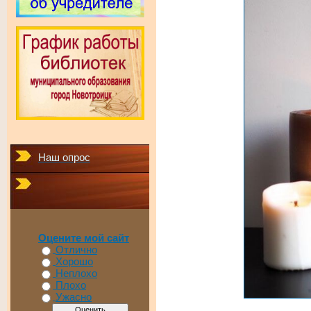
Наш опрос
Оцените мой сайт
Отлично
Хорошо
Неплохо
Плохо
Ужасно