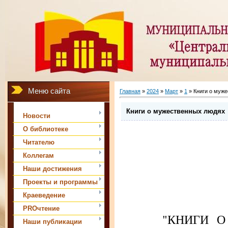
Меню сайта
Главная
»
2024
»
Март
»
1
» Книги о муж
Книги о мужественных людях
Новости
О библиотеке
Читателю
Коллегам
Наши достижения
Проекты и программы
Краеведение
PROчтение
"КНИГИ О МУЖ
Наши публикации