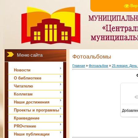
Вер
Меню сайта
Фотоальбомы
Главная
»
Фотоальбом
»
25 января. День
Новости
О библиотеке
Читателю
Коллегам
Наши достижения
Проекты и программы
Добавле
Краеведение
PROчтение
Наши публикации