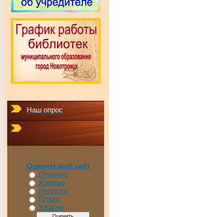
Наш опрос
Оцените мой сайт
Отлично
Хорошо
Неплохо
Плохо
Ужасно