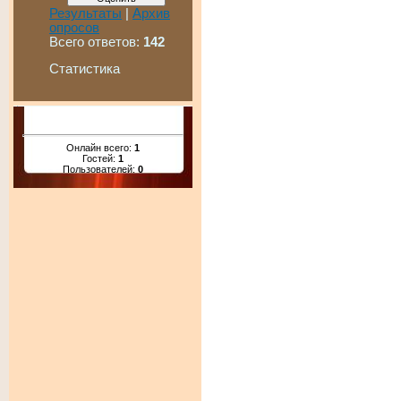
Результаты
|
Архив
опросов
Всего ответов:
142
Статистика
Онлайн всего:
1
Гостей:
1
Пользователей:
0