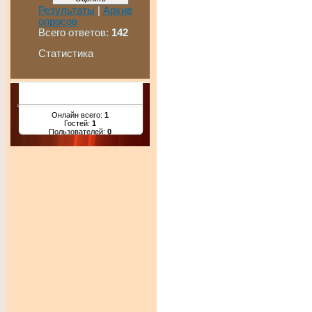
Результаты
|
Архив
опросов
Всего ответов:
142
Статистика
Онлайн всего:
1
Гостей:
1
Пользователей:
0