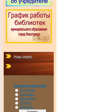
Наш опрос
Оцените мой сайт
Отлично
Хорошо
Неплохо
Плохо
Ужасно