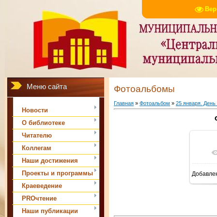
Вер
Меню сайта
Фотоальбомы
Главная
»
Фотоальбом
»
25 января. День
Новости
О библиотеке
Читателю
Коллегам
Наши достижения
Проекты и программы
Добавле
Краеведение
PROчтение
Наши публикации