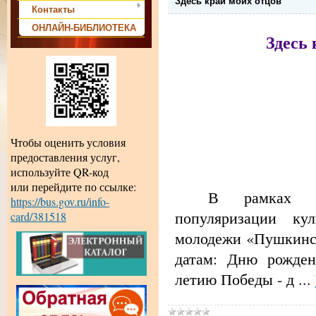
Здесь край моих отцов
Контакты
ОНЛАЙН-БИБЛИОТЕКА
Здесь 
Чтобы оценить условия
предоставления услуг,
используйте QR-код
или перейдите по ссылке:
В рамках го
https://bus.gov.ru/info-
популяризации ку
card/381518
молодежи «Пушкинск
датам: Дню рожден
летию Победы - д
...