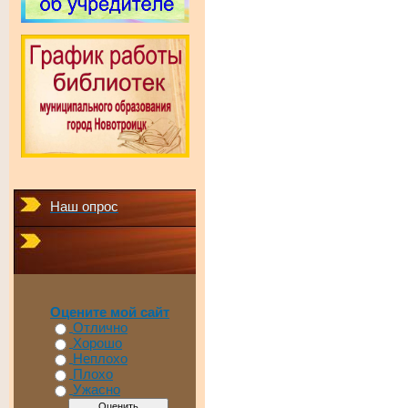
Наш опрос
Оцените мой сайт
Отлично
Хорошо
Неплохо
Плохо
Ужасно