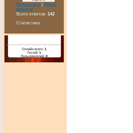
Результаты
|
Архив
опросов
Всего ответов:
142
Статистика
Онлайн всего:
1
Гостей:
1
Пользователей:
0