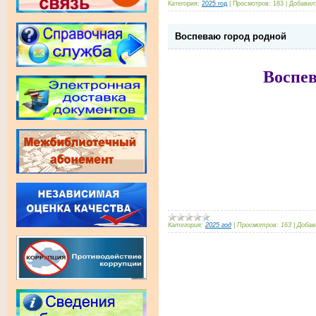
Категория:
2025 год
|
Просмотров:
183
|
Добавил
Воспеваю город родной
Воспев
Категория:
2025 год
|
Просмотров:
163
|
Добав