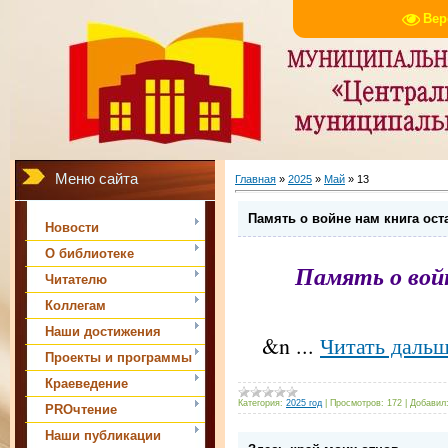
Вер
Меню сайта
Главная
»
2025
»
Май
»
13
Память о войне нам книга ост
Новости
О библиотеке
Память о вой
Читателю
Коллегам
Наши достижения
&n
...
Читать дальш
Проекты и программы
Краеведение
Категория:
2025 год
|
Просмотров:
172
|
Добавил
PROчтение
Наши публикации