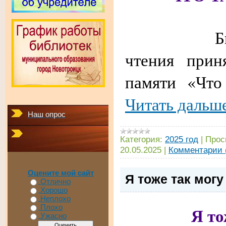
Библиот
чтения прин
памяти «Что
Читать дальш
Наш опрос
Категория:
2025 год
|
Прос
20.05.2025
|
Комментарии 
Оцените мой сайт
Я тоже так могу
Отлично
Хорошо
Неплохо
Я то
Плохо
Ужасно