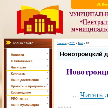
Вер
Меню сайта
Главная
»
2025
»
Май
»
20
Новотроицкий ди
Новости
О библиотеке
Читателю
Новотроицк
Коллегам
Наши достижения
Проекты и программы
...
Читать 
Краеведение
PROчтение
Наши публикации