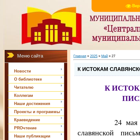
Вер
Меню сайта
Главная
»
2025
»
Май
»
27
К ИСТОКАМ СЛАВЯНС
Новости
О библиотеке
К ИСТО
Читателю
ПИС
Коллегам
Наши достижения
Проекты и программы
24 мая в Рос
Краеведение
PROчтение
славянской пись
Наши публикации