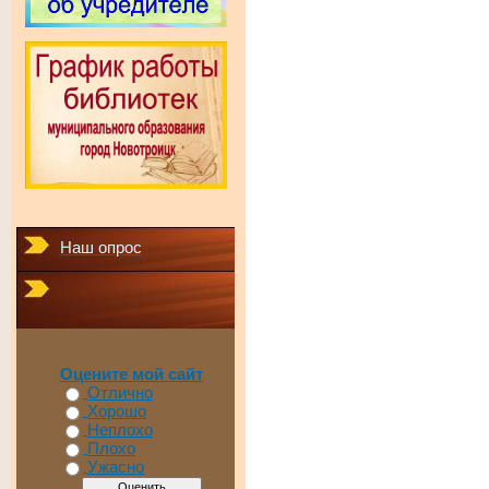
Наш опрос
Оцените мой сайт
Отлично
Хорошо
Неплохо
Плохо
Ужасно