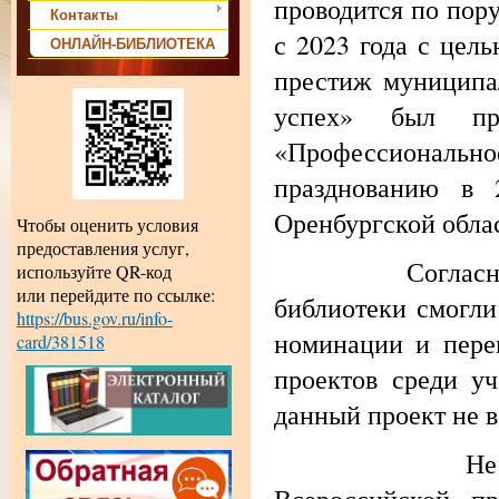
проводится по пор
Контакты
с 2023 года с цел
ОНЛАЙН-БИБЛИОТЕКА
престиж муниципа
успех» был пре
«Профессионально
празднованию в 
Оренбургской обла
Чтобы оценить условия
предоставления услуг,
Согласно Поряд
используйте QR-код
или перейдите по ссылке:
библиотеки смогли 
https://bus.gov.ru/info-
номинации и пере
card/381518
проектов среди уч
данный проект не 
Несмотря на с