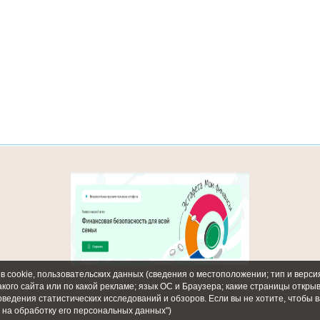
 cookie, пользовательских данных (сведения о местоположении; тип и версия
акого сайта или по какой рекламе; язык ОС и Браузера; какие страницы откры
оведения статистических исследований и обзоров. Если вы не хотите, чтобы 
 на обработку его персональных данных")