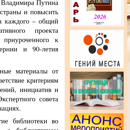
и Владимира Путина
 страны и повысить
а каждого – общий
тивного проекта
, приуроченного к
ернии и 90-летия
е материалы от
ветствие критериям
ений, инициатив и
Экспертного совета
нациях.
 библиотеки во