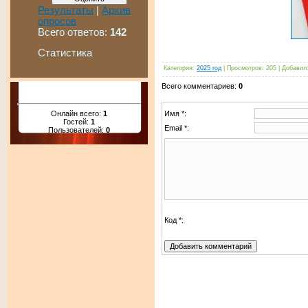
Результаты
|
Архив
опросов
Всего ответов:
142
Статистика
Категория
:
2025 год
|
Просмотров
:
205
|
Добавил
Всего комментариев
:
0
Онлайн всего:
1
Имя *:
Гостей:
1
Email *:
Пользователей:
0
Код *: