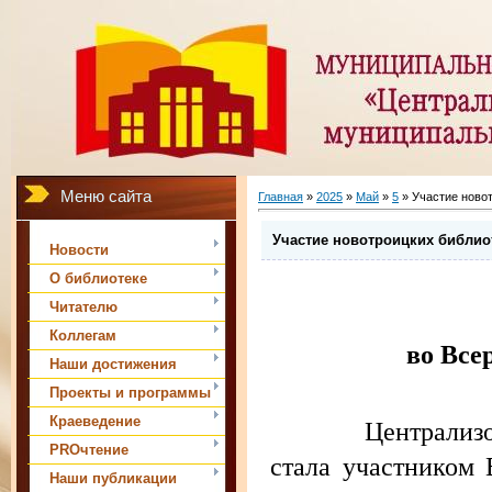
Меню сайта
Главная
»
2025
»
Май
»
5
» Участие ново
Участие новотроицких библио
Новости
О библиотеке
Читателю
Коллегам
во Все
Наши достижения
Проекты и программы
Краеведение
Централизованная
PROчтение
стала участником
Наши публикации