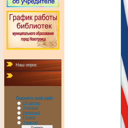
Наш опрос
Оцените мой сайт
Отлично
Хорошо
Неплохо
Плохо
Ужасно