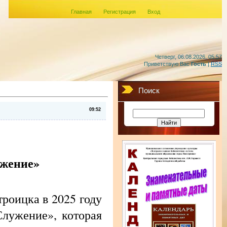
Главная
Регистрация
Вход
Четверг, 06.08.2026, 05:57
Приветствую Вас
Гость
|
RSS
Поиск
09:52
ужение»
оицка в 2025 году
лужение», которая