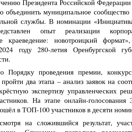
учению Президента Российской Федераци
ью объединить муниципальное сообщество
льной службы. В номинации «Инициатив
дставлен опыт реализации корпора
е краеведение: новотроицкий формат»
2024 году 280-летия Оренбургской губ
сти.
ку проведения премии, конкурсны
пройти два этапа – анализ заявок на соот
крёстную экспертизу управленческих реш
астников. На этапе онлайн-голосования 
вошёл в ТОП-100 участников в десяти номи
ложившийся результат, участие